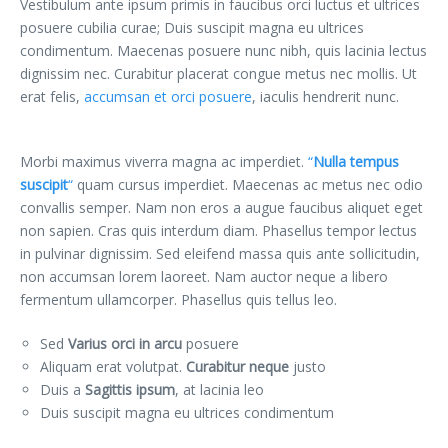
Vestibulum ante ipsum primis in faucibus orci luctus et ultrices
posuere cubilia curae; Duis suscipit magna eu ultrices
condimentum. Maecenas posuere nunc nibh, quis lacinia lectus
dignissim nec. Curabitur placerat congue metus nec mollis. Ut
erat felis,
accumsan et orci posuere
, iaculis hendrerit nunc.
Morbi maximus viverra magna ac imperdiet.
“
Nulla tempus
suscipit
“
quam cursus imperdiet. Maecenas ac metus nec odio
convallis semper. Nam non eros a augue faucibus aliquet eget
non sapien. Cras quis interdum diam. Phasellus tempor lectus
in pulvinar dignissim. Sed eleifend massa quis ante sollicitudin,
non accumsan lorem laoreet. Nam auctor neque a libero
fermentum ullamcorper. Phasellus quis tellus leo.
Sed
Varius orci in arcu
posuere
Aliquam erat volutpat.
Curabitur neque
justo
Duis a
Sagittis ipsum
, at lacinia leo
Duis suscipit magna eu ultrices condimentum