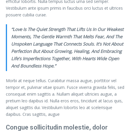
efficitur lobortis. Nulla tempus luctus urna sed semper.
Vestibulum ante ipsum primis in faucibus orci luctus et ultrices
posuere cubilia curae.
“Love Is The Quiet Strength That Lifts Us In Our Weakest
Moments, The Gentle Warmth That Melts Fear, And The
Unspoken Language That Connects Souls. It’s Not About
Perfection But About Growing, Healing, And Embracing
Life’s Imperfections Together, With Hearts Wide Open
And Boundless Hope.”
Morbi at neque tellus. Curabitur massa augue, porttitor vel
tempor et, pulvinar vitae ipsum. Fusce viverra gravida felis, sed
consequat enim sagittis a. Nullam aliquet ultricies augue, a
pretium leo dapibus id. Nulla eros eros, tincidunt at lacus quis,
aliquet sagittis dui. Vestibulum lobortis leo at scelerisque
dapibus. Cras sagittis, augue
Congue sollicitudin molestie, dolor