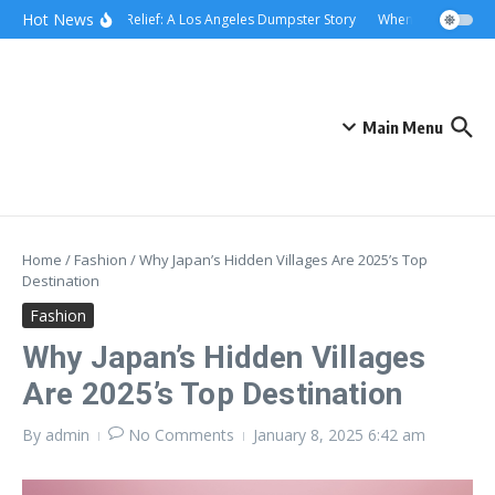
Skip to content
content
Hot News
Rolling Relief: A Los Angeles Dumpster Story
When the Curb Beca
Main Menu
Home
/
Fashion
/
Why Japan’s Hidden Villages Are 2025’s Top
Destination
Fashion
Why Japan’s Hidden Villages
Are 2025’s Top Destination
By
admin
No Comments
January 8, 2025
6:42 am