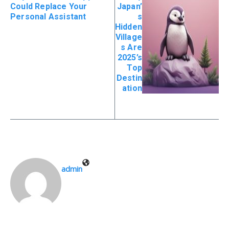
Could Replace Your
Japan’
Personal Assistant
s
Hidden
Village
s Are
2025’s
Top
Destin
ation
admin