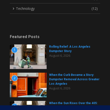
Technology
(12)
Featured Posts
Rolling Relief: A Los Angeles
1
Dumpster Story
August 6, 2026
When the Curb Became a Story:
2
Dumpster Removal Across Greater
Los Angeles
August 6, 2026
When the Sun Rises Over the 405:
3
A Dumpster Story from Across Los