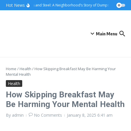
Skip to content
content
Hot News
Sunsets and Steel: A Neighborhood’s Story of Dumpster Removal i
Main Menu
Home
/
Health
/
How Skipping Breakfast May Be Harming Your
Mental Health
Health
How Skipping Breakfast May
Be Harming Your Mental Health
By
admin
No Comments
January 8, 2025
6:41 am