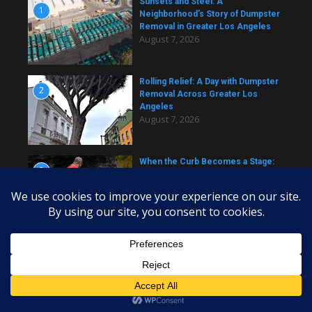
Sunsets and Steel: A
1
Neighborhood’s Story of Dumpster
Removal in Greater Los Angeles
August 7, 2026
Rolling Relief: A Day with Dumpster
2
Removal Across Greater Los
Angeles
August 7, 2026
When the Curb Becomes a Stage:
3
Dumpster Stories Across Greater
Los Angeles
August 7, 2026
Copyright © 2026 daily dumpster | Powered by
News Magazine
X