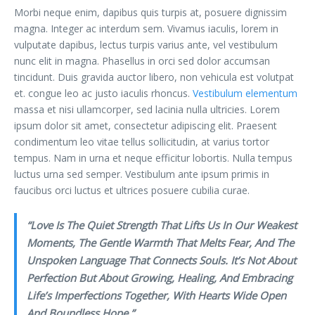
Morbi neque enim, dapibus quis turpis at, posuere dignissim
magna. Integer ac interdum sem. Vivamus iaculis, lorem in
vulputate dapibus, lectus turpis varius ante, vel vestibulum
nunc elit in magna. Phasellus in orci sed dolor accumsan
tincidunt. Duis gravida auctor libero, non vehicula est volutpat
et. congue leo ac justo iaculis rhoncus.
Vestibulum elementum
massa et nisi ullamcorper, sed lacinia nulla ultricies. Lorem
ipsum dolor sit amet, consectetur adipiscing elit. Praesent
condimentum leo vitae tellus sollicitudin, at varius tortor
tempus. Nam in urna et neque efficitur lobortis. Nulla tempus
luctus urna sed semper. Vestibulum ante ipsum primis in
faucibus orci luctus et ultrices posuere cubilia curae.
“Love Is The Quiet Strength That Lifts Us In Our Weakest
Moments, The Gentle Warmth That Melts Fear, And The
Unspoken Language That Connects Souls. It’s Not About
Perfection But About Growing, Healing, And Embracing
Life’s Imperfections Together, With Hearts Wide Open
And Boundless Hope.”