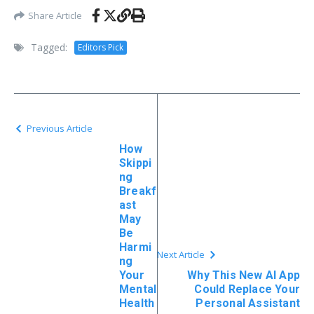
Share Article
Tagged:
Editors Pick
Previous Article
How
Skippi
ng
Breakf
ast
May
Be
Harmi
Next Article
ng
Your
Why This New AI App
Mental
Could Replace Your
Health
Personal Assistant