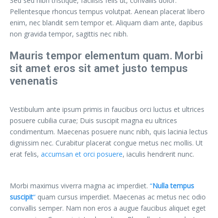
Sed sed nibh tristique, facilisis felis ut, convallis dolor.
Pellentesque rhoncus tempus volutpat. Aenean placerat libero
enim, nec blandit sem tempor et. Aliquam diam ante, dapibus
non gravida tempor, sagittis nec nibh.
Mauris tempor elementum quam. Morbi
sit amet eros sit amet justo tempus
venenatis
Vestibulum ante ipsum primis in faucibus orci luctus et ultrices
posuere cubilia curae; Duis suscipit magna eu ultrices
condimentum. Maecenas posuere nunc nibh, quis lacinia lectus
dignissim nec. Curabitur placerat congue metus nec mollis. Ut
erat felis,
accumsan et orci posuere
, iaculis hendrerit nunc.
Morbi maximus viverra magna ac imperdiet.
“
Nulla tempus
suscipit
“
quam cursus imperdiet. Maecenas ac metus nec odio
convallis semper. Nam non eros a augue faucibus aliquet eget