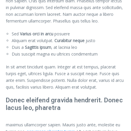
non sapien. Cras quis interdum diam. Phasellus tempor lectus
in pulvinar dignissim. Sed eleifend massa quis ante sollicitudin,
non accumsan lorem laoreet. Nam auctor neque a libero
fermentum ullamcorper. Phasellus quis tellus leo.
Sed
Varius orci in arcu
posuere
Aliquam erat volutpat.
Curabitur neque
justo
Duis a
Sagittis ipsum
, at lacinia leo
Duis suscipit magna eu ultrices condimentum
In sit amet tincidunt quam. Integer at est tempus, placerat
turpis eget, ultrices ligula. Fusce a suscipit neque. Fusce quis
ante enim. Suspendisse potenti. Nulla dolor erat, varius id arcu
quis, facilisis varius libero. Aliquam erat volutpat.
Donec eleifend gravida hendrerit. Donec
lacus leo, pharetra
maximus ullamcorper sapien. Mauris justo ante, molestie eu