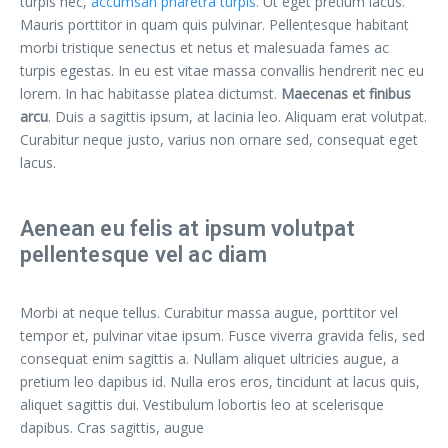
turpis nec,
accumsan pharetra turpis
. Ut eget pretium lacus.
Mauris porttitor in quam quis pulvinar. Pellentesque habitant
morbi tristique senectus et netus et malesuada fames ac
turpis egestas. In eu est vitae massa convallis hendrerit nec eu
lorem. In hac habitasse platea dictumst.
Maecenas et finibus
arcu
. Duis a sagittis ipsum, at lacinia leo. Aliquam erat volutpat.
Curabitur neque justo, varius non ornare sed, consequat eget
lacus.
Aenean eu felis at ipsum volutpat
pellentesque vel ac diam
Morbi at neque tellus. Curabitur massa augue, porttitor vel
tempor et, pulvinar vitae ipsum. Fusce viverra gravida felis, sed
consequat enim sagittis a. Nullam aliquet ultricies augue, a
pretium leo dapibus id. Nulla eros eros, tincidunt at lacus quis,
aliquet sagittis dui. Vestibulum lobortis leo at scelerisque
dapibus. Cras sagittis, augue