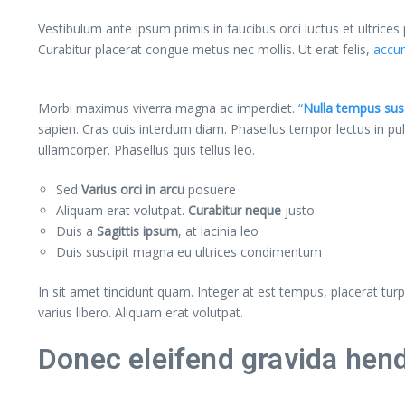
Vestibulum ante ipsum primis in faucibus orci luctus et ultrice
Curabitur placerat congue metus nec mollis. Ut erat felis,
accum
Morbi maximus viverra magna ac imperdiet.
“
Nulla tempus susc
sapien. Cras quis interdum diam. Phasellus tempor lectus in p
ullamcorper. Phasellus quis tellus leo.
Sed
Varius orci in arcu
posuere
Aliquam erat volutpat.
Curabitur neque
justo
Duis a
Sagittis ipsum
, at lacinia leo
Duis suscipit magna eu ultrices condimentum
In sit amet tincidunt quam. Integer at est tempus, placerat turpis
varius libero. Aliquam erat volutpat.
Donec eleifend gravida hend