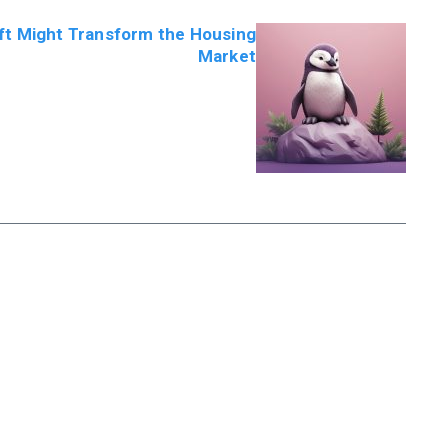
ift Might Transform the Housing
Market