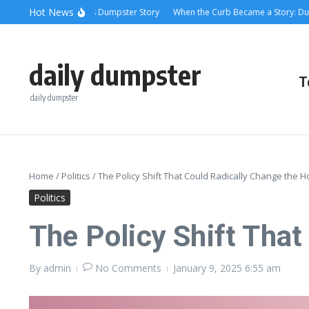
Skip to content
content
Hot News
elief: A Los Angeles Dumpster Story
When the Curb Became a Story: Dumpste
daily dumpster
T
daily dumpster
Home
/
Politics
/
The Policy Shift That Could Radically Change the H
Politics
The Policy Shift That
By
admin
No Comments
January 9, 2025
6:55 am