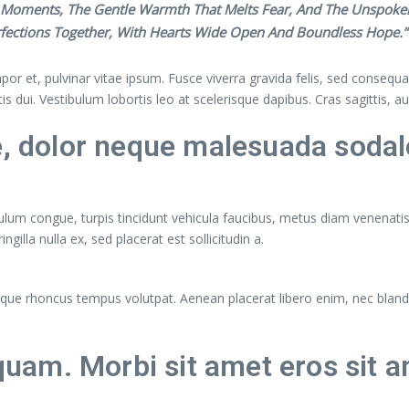
st Moments, The Gentle Warmth That Melts Fear, And The Unspoken
rfections Together, With Hearts Wide Open And Boundless Hope.”
or et, pulvinar vitae ipsum. Fusce viverra gravida felis, sed consequat
ttis dui. Vestibulum lobortis leo at scelerisque dapibus. Cras sagittis, a
e, dolor neque malesuada sodal
ulum congue, turpis tincidunt vehicula faucibus, metus diam venenatis 
lla nulla ex, sed placerat est sollicitudin a.
llentesque rhoncus tempus volutpat. Aenean placerat libero enim, nec bl
am. Morbi sit amet eros sit a