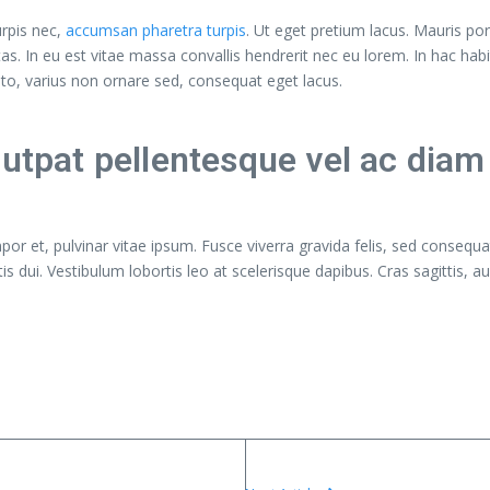
urpis nec,
accumsan pharetra turpis
. Ut eget pretium lacus. Mauris por
as. In eu est vitae massa convallis hendrerit nec eu lorem. In hac hab
usto, varius non ornare sed, consequat eget lacus.
lutpat pellentesque vel ac diam
or et, pulvinar vitae ipsum. Fusce viverra gravida felis, sed consequat
ttis dui. Vestibulum lobortis leo at scelerisque dapibus. Cras sagittis, a