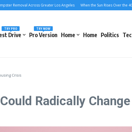
r Removal Across Greater Los Angeles
When the Sun Rises Over the 405: A 
TRY PRO
TRY NOW
est Drive
Pro Version
Home
Home
Politics
Tec
ousing Crisis
 Could Radically Change