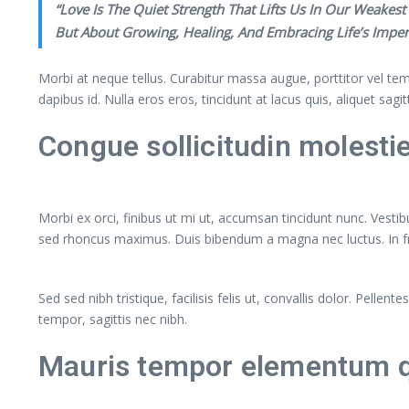
“Love Is The Quiet Strength That Lifts Us In Our Weake
But About Growing, Healing, And Embracing Life’s Impe
Morbi at neque tellus. Curabitur massa augue, porttitor vel temp
dapibus id. Nulla eros eros, tincidunt at lacus quis, aliquet sagi
Congue sollicitudin molesti
Morbi ex orci, finibus ut mi ut, accumsan tincidunt nunc. Vestib
sed rhoncus maximus. Duis bibendum a magna nec luctus. In fringi
Sed sed nibh tristique, facilisis felis ut, convallis dolor. Pe
tempor, sagittis nec nibh.
Mauris tempor elementum qu