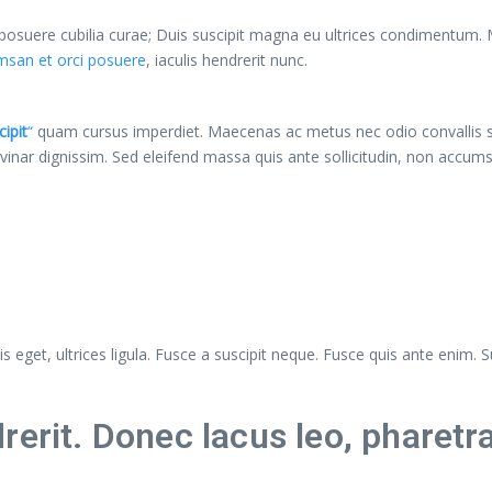
s posuere cubilia curae; Duis suscipit magna eu ultrices condimentum.
san et orci posuere
, iaculis hendrerit nunc.
ipit
“
quam cursus imperdiet. Maecenas ac metus nec odio convallis 
ulvinar dignissim. Sed eleifend massa quis ante sollicitudin, non acc
 eget, ultrices ligula. Fusce a suscipit neque. Fusce quis ante enim. Sus
rerit. Donec lacus leo, pharetr