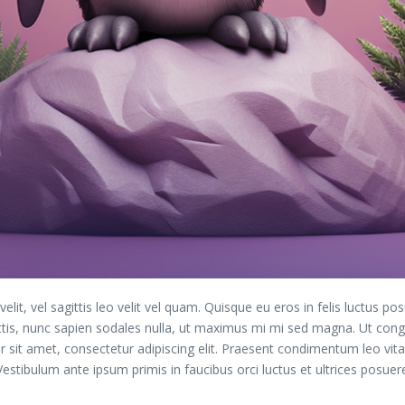
lit, vel sagittis leo velit vel quam. Quisque eu eros in felis luctus 
ttis, nunc sapien sodales nulla, ut maximus mi mi sed magna. Ut congu
or sit amet, consectetur adipiscing elit. Praesent condimentum leo vitae
estibulum ante ipsum primis in faucibus orci luctus et ultrices posuere