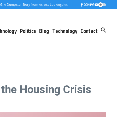
Dumpster Story from Across Los Angeles
When the Dumpster Came to Town: A
hnology
Politics
Blog
Technology
Contact
 the Housing Crisis