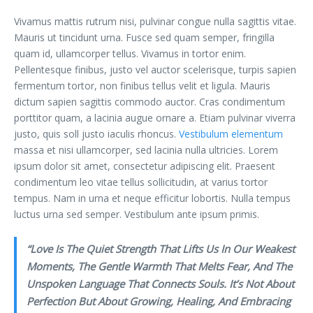
Vivamus mattis rutrum nisi, pulvinar congue nulla sagittis vitae.
Mauris ut tincidunt urna. Fusce sed quam semper, fringilla
quam id, ullamcorper tellus. Vivamus in tortor enim.
Pellentesque finibus, justo vel auctor scelerisque, turpis sapien
fermentum tortor, non finibus tellus velit et ligula. Mauris
dictum sapien sagittis commodo auctor. Cras condimentum
porttitor quam, a lacinia augue ornare a. Etiam pulvinar viverra
justo, quis soll justo iaculis rhoncus.
Vestibulum elementum
massa et nisi ullamcorper, sed lacinia nulla ultricies. Lorem
ipsum dolor sit amet, consectetur adipiscing elit. Praesent
condimentum leo vitae tellus sollicitudin, at varius tortor
tempus. Nam in urna et neque efficitur lobortis. Nulla tempus
luctus urna sed semper. Vestibulum ante ipsum primis.
“Love Is The Quiet Strength That Lifts Us In Our Weakest
Moments, The Gentle Warmth That Melts Fear, And The
Unspoken Language That Connects Souls. It’s Not About
Perfection But About Growing, Healing, And Embracing