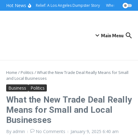
Skip to content
content
Hot News
Rolling Relief: A Los Angeles Dumpster Story
When the Curb Bec
Main Menu
Home
/
Politics
/
What the New Trade Deal Really Means for Small
and Local Businesses
Business
Politics
What the New Trade Deal Really
Means for Small and Local
Businesses
By
admin
No Comments
January 9, 2025
6:40 am